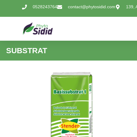
0528243764
contact@phytosidid.com
139, 
SUBSTRAT