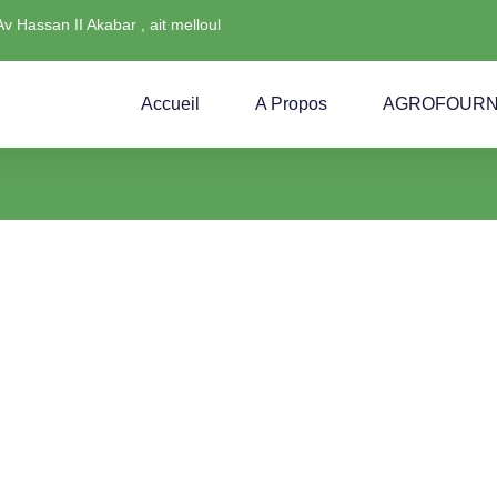
Av Hassan II Akabar , ait melloul
Accueil
A Propos
AGROFOURN