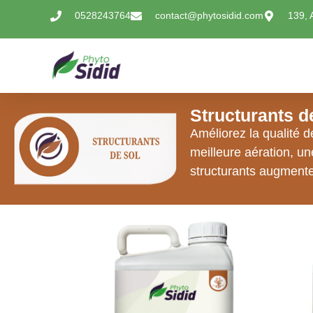
0528243764
contact@phytosidid.com
139, 
Structurants d
Améliorez la qualité d
meilleure aération, un
structurants augmentent