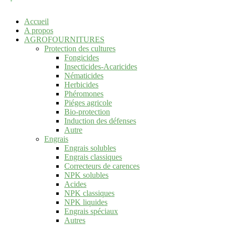
Accueil
A propos
AGROFOURNITURES
Protection des cultures
Fongicides
Insecticides-Acaricides
Nématicides
Herbicides
Phéromones
Piéges agricole
Bio-protection
Induction des défenses
Autre
Engrais
Engrais solubles
Engrais classiques
Correcteurs de carences
NPK solubles
Acides
NPK classiques
NPK liquides
Engrais spéciaux
Autres