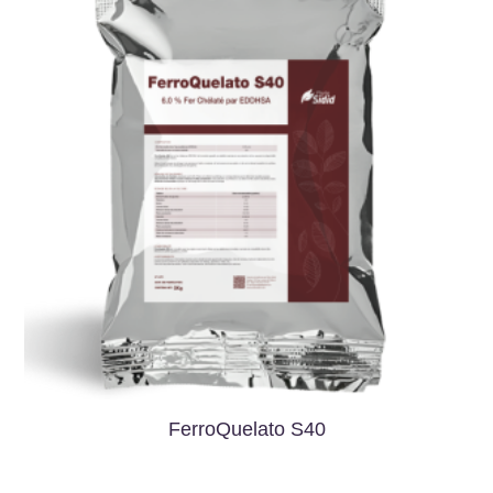
FerroQuelato S40