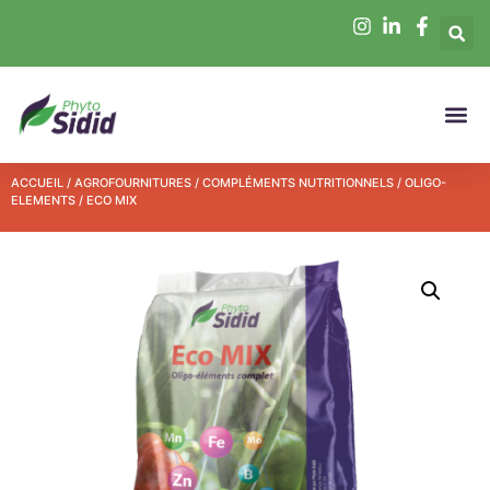
ACCUEIL
/
AGROFOURNITURES
/
COMPLÉMENTS NUTRITIONNELS
/
OLIGO-
ELEMENTS
/ ECO MIX