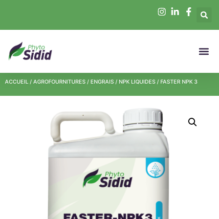
ACCUEIL
/
AGROFOURNITURES
/
ENGRAIS
/
NPK LIQUIDES
/ FASTER NPK 3