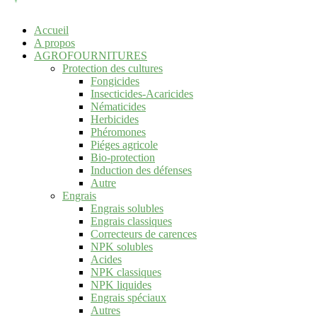
Accueil
A propos
AGROFOURNITURES
Protection des cultures
Fongicides
Insecticides-Acaricides
Nématicides
Herbicides
Phéromones
Piéges agricole
Bio-protection
Induction des défenses
Autre
Engrais
Engrais solubles
Engrais classiques
Correcteurs de carences
NPK solubles
Acides
NPK classiques
NPK liquides
Engrais spéciaux
Autres