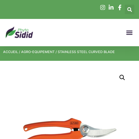
ACCUEIL
/
AGRO-EQUIPEMENT
/ STAINLESS STEEL CURVED BLADE