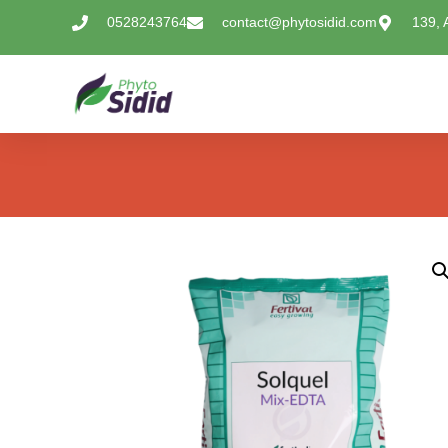
0528243764
contact@phytosidid.com
139, 