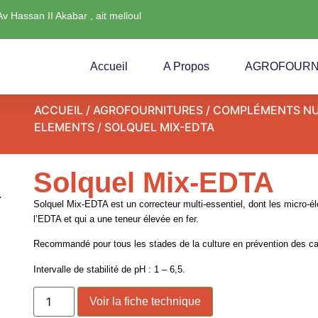
Av Hassan II Akabar , ait melloul
Accueil
A Propos
AGROFOURN
ACCUEIL
/
AGROFOURNITURES
/
COMPLÉMENTS NU
ELEMENTS
/ SOLQUEL MIX-EDTA
Solquel Mix-EDTA
Solquel Mix-EDTA
est un correcteur multi-essentiel, dont les micro-
l’EDTA et qui a une teneur élevée en fer.
Recommandé pour tous les stades de la culture en prévention des c
Intervalle de stabilité de pH : 1 – 6,5.
Voir la fiche technique